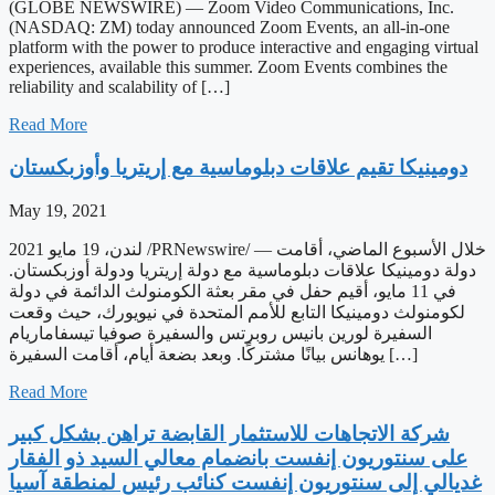
(GLOBE NEWSWIRE) — Zoom Video Communications, Inc.
(NASDAQ: ZM) today announced Zoom Events, an all-in-one
platform with the power to produce interactive and engaging virtual
experiences, available this summer. Zoom Events combines the
reliability and scalability of […]
Read More
دومينيكا تقيم علاقات دبلوماسية مع إريتريا وأوزبكستان
May 19, 2021
لندن، 19 مايو 2021 /PRNewswire/ — خلال الأسبوع الماضي، أقامت
دولة دومينيكا علاقات دبلوماسية مع دولة إريتريا ودولة أوزبكستان.
في 11 مايو، أقيم حفل في مقر بعثة الكومنولث الدائمة في دولة
لكومنولث دومينيكا التابع للأمم المتحدة في نيويورك، حيث وقعت
السفيرة لورين بانيس روبرتس والسفيرة صوفيا تيسفاماريام
يوهانس بيانًا مشتركًا. وبعد بضعة أيام، أقامت السفيرة […]
Read More
شركة الاتجاهات للاستثمار القابضة تراهن بشكل كبير
على سنتوريون إنفست بانضمام معالي السيد ذو الفقار
غديالي إلى سنتوريون إنفست كنائب رئيس لمنطقة آسيا