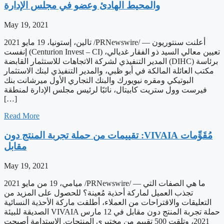
والمحيط الهادئ وعضو في مجلس الإدارة
May 19, 2021
تالين، إستونيا، 19 مايو 2021 /PRNewswire/ — أعلنت سنتوريون
إنفست (Centurion Invest – CI) تعيين معالي السيد ذو الفقار غديالي،
المدير التنفيذي لشركة الاتجاهات للاستثمار القابضة (DIHC) برئاسة
مكتب العائلة المالكة في أبو ظبي، والمدير التنفيذي لبنك الاستثمار
البوتيكي ومقره نيويورك والبنك التجاري الأول ميرشانت بنك
فيرست وول ستريت كابيتال، نائبًا لرئيس مجلس الإدارة لمنطقة
[…]
Read More
‫مُقَوِّمات VIVAIA: تقييمات من حملة تجربة المنتج دون
مقابل
May 19, 2021
ميامي، 19 من مايو 2021 /PRNewswire/ — ما هي الصفات التي
تجذب العميل لماركة أحذية مُعينة؟ للحصول على المزيد من
التعليقات والاقتراحات من العملاء، أطلقت ماركة الأحذية النسائية
الصديقة للبيئة VIVAIA حملة تجربة المنتج دون مقابل في 12 مارس
2021، وتلقت 500 تقييم من مختبري المنتجات. الاستدامة أصبحت