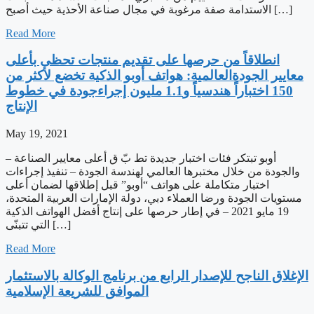
الاستدامة صفة مرغوبة في مجال صناعة الأحذية حيث أصبح […]
Read More
‫انطلاقاً من حرصها على تقديم منتجات تحظى بأعلى
معايير الجودةالعالمية: هواتف أوبو الذكية تخضع لأكثر من
150 اختباراً هندسياً و1.1 مليون إجراءجودة في خطوط
الإنتاج
May 19, 2021
– أوبو تبتكر فئات اختبار جديدة تط بّ ق أعلى معايير الصناعة
والجودة من خلال مختبرها العالمي لهندسة الجودة – تنفيذ إجراءات
اختبار متكاملة على هواتف “أوبو” قبل إطلاقها لضمان أعلى
مستويات الجودة ورضا العملاء دبي، دولة الإمارات العربية المتحدة،
19 مايو 2021 – في إطار حرصها على إنتاج أفضل الهواتف الذكية
التي تتبنّى […]
Read More
الإغلاق الناجح للإصدار الرابع من برنامج الوكالة بالاستثمار
الموافق للشريعة الإسلامية